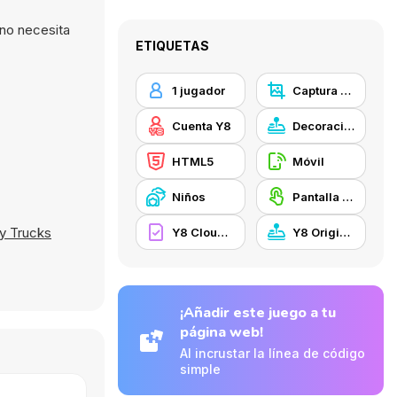
 no necesita
ETIQUETAS
1 jugador
Captura de Pantalla Y8
Cuenta Y8
Decoración
HTML5
Móvil
Niños
Pantalla táctil
ry Trucks
Y8 Cloud Save
Y8 Originals
¡Añadir este juego a tu
página web!
Al incrustar la línea de código
simple