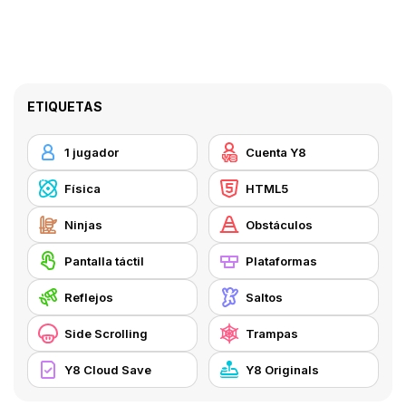
ETIQUETAS
1 jugador
Cuenta Y8
Física
HTML5
Ninjas
Obstáculos
Pantalla táctil
Plataformas
Reflejos
Saltos
Side Scrolling
Trampas
Y8 Cloud Save
Y8 Originals