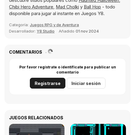
descubre títulos populares como
Haunted Halloween
,
Chibi Hero Adventure
,
Mad Cholki
y
Ball Hop
- todo
disponible para jugar al instante en Juegos Y8.
Categoría:
Juegos RPG y de Aventura
Desarrollador:
Y8 Studio
Añadido
01 nov 2024
COMENTARIOS
Por favor regístrate o identifícate para publicar un
comentario
Registrarse
Iniciar sesión
JUEGOS RELACIONADOS