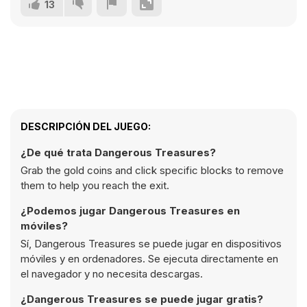
13
DESCRIPCIÓN DEL JUEGO:
¿De qué trata Dangerous Treasures?
Grab the gold coins and click specific blocks to remove
them to help you reach the exit.
¿Podemos jugar Dangerous Treasures en
móviles?
Sí, Dangerous Treasures se puede jugar en dispositivos
móviles y en ordenadores. Se ejecuta directamente en
el navegador y no necesita descargas.
¿Dangerous Treasures se puede jugar gratis?