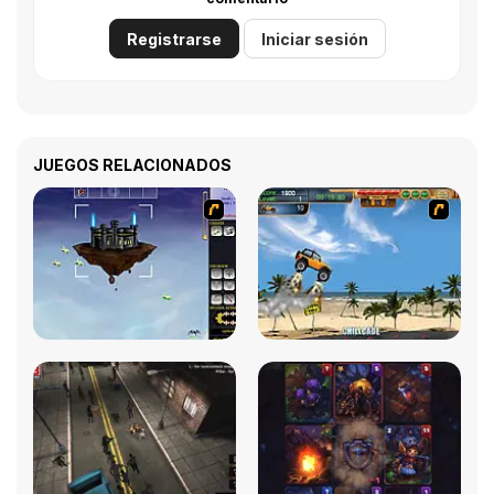
Registrarse
Iniciar sesión
JUEGOS RELACIONADOS