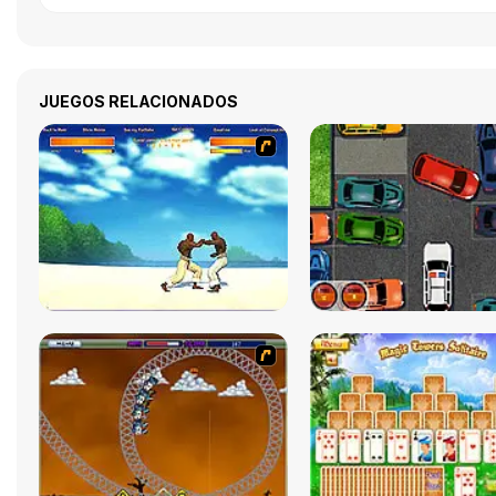
JUEGOS RELACIONADOS