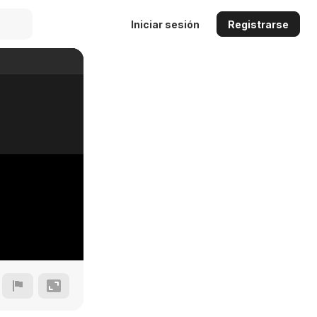
Iniciar sesión
Registrarse