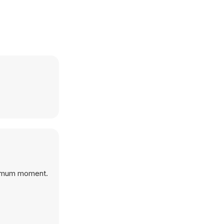
ptimum moment.