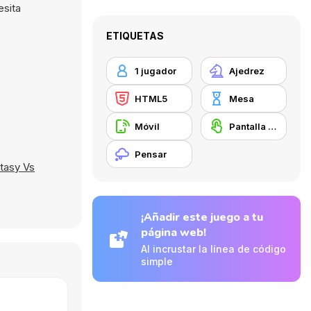
esita
ETIQUETAS
1 jugador
Ajedrez
HTML5
Mesa
Móvil
Pantalla táctil
Pensar
tasy Vs
¡Añadir este juego a tu
página web!
Al incrustar la línea de código
simple