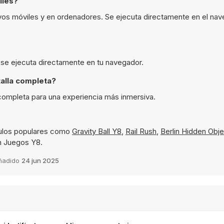
iles?
tivos móviles y en ordenadores. Se ejecuta directamente en el na
y se ejecuta directamente en tu navegador.
alla completa?
 completa para una experiencia más inmersiva.
tulos populares como
Gravity Ball Y8
,
Rail Rush
,
Berlin Hidden Obj
en Juegos Y8.
ñadido
24 jun 2025