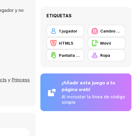
vegador y no
ETIQUETAS
1 jugador
Cambio de look / Maquillaje
HTML5
Móvil
Pantalla táctil
Ropa
ects
y
Princess
¡Añadir este juego a tu
página web!
Al incrustar la línea de código
simple