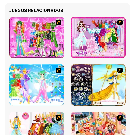
JUEGOS RELACIONADOS