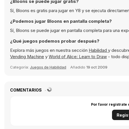
¿Bloons se puede jugar gratis?
Sí, Bloons es gratis para jugar en Y8 y se ejecuta directame
¿Podemos jugar Bloons en pantalla completa?
Sí, Bloons se puede jugar en pantalla completa para una exp
¿Qué juegos podemos probar después?
Explora más juegos en nuestra sección
Habilidad
y descubr
Vending Machine
y
World of Alice: Learn to Draw
- todo disp
Categoría:
Juegos de Habilidad
Añadido
19 oct 2009
COMENTARIOS
Por favor regístrate
Regis