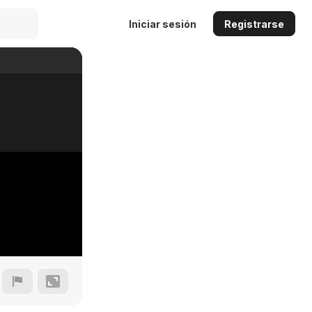
Iniciar sesión
Registrarse