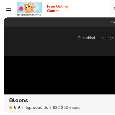
Bloons
8.9
Reproducido 2,632,353 veces