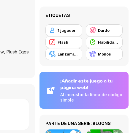
ETIQUETAS
1 jugador
Dardo
Flash
Habilidad con el ratón
ow
,
Plush Eggs
Lanzamiento
Monos
¡Añadir este juego a tu
página web!
Al incrustar la línea de código
simple
PARTE DE UNA SERIE: BLOONS