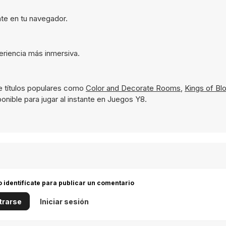
nte en tu navegador.
eriencia más inmersiva.
e títulos populares como
Color and Decorate Rooms
,
Kings of Bl
onible para jugar al instante en Juegos Y8.
 o identifícate para publicar un comentario
trarse
Iniciar sesión