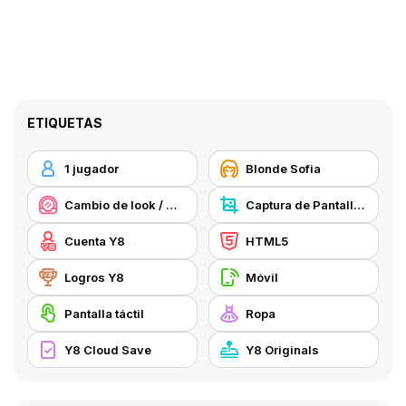
ETIQUETAS
1 jugador
Blonde Sofia
Cambio de look / Maquillaje
Captura de Pantalla Y8
Cuenta Y8
HTML5
Logros Y8
Móvil
Pantalla táctil
Ropa
Y8 Cloud Save
Y8 Originals