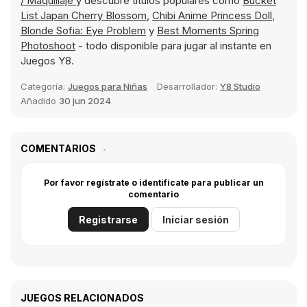
/ Maquillaje
y descubre títulos populares como
Bucket
List Japan Cherry Blossom
,
Chibi Anime Princess Doll
,
Blonde Sofia: Eye Problem
y
Best Moments Spring
Photoshoot
- todo disponible para jugar al instante en
Juegos Y8.
Categoría:
Juegos para Niñas
Desarrollador:
Y8 Studio
Añadido
30 jun 2024
COMENTARIOS
Por favor regístrate o identifícate para publicar un
comentario
Registrarse
Iniciar sesión
JUEGOS RELACIONADOS