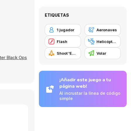
ETIQUETAS
1 jugador
Aeronaves
Flash
Helicópteros
Shoot 'Em Up
Volar
ter Black Ops
¡Añadir este juego a tu
página web!
Al incrustar la línea de código
simple