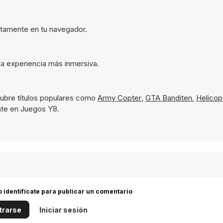
ectamente en tu navegador.
na experiencia más inmersiva.
ubre títulos populares como
Army Copter
,
GTA Banditen
,
Helicop
ante en Juegos Y8.
 o identifícate para publicar un comentario
trarse
Iniciar sesión