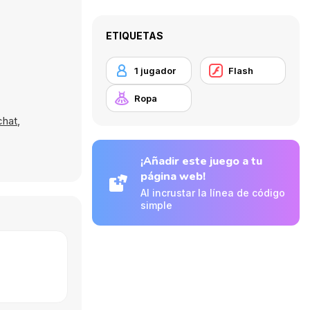
ETIQUETAS
1 jugador
Flash
Ropa
chat
,
¡Añadir este juego a tu
página web!
Al incrustar la línea de código
simple