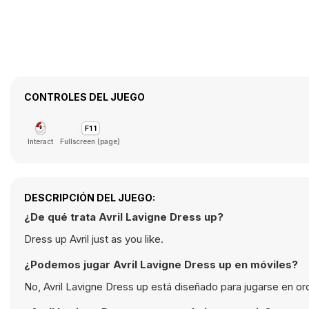
CONTROLES DEL JUEGO
Interact
Fullscreen (page)
DESCRIPCIÓN DEL JUEGO:
¿De qué trata Avril Lavigne Dress up?
Dress up Avril just as you like.
¿Podemos jugar Avril Lavigne Dress up en móviles?
No, Avril Lavigne Dress up está diseñado para jugarse en o