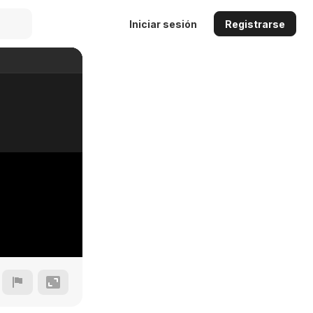
Iniciar sesión
Registrarse