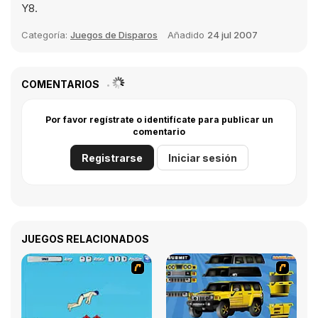
Y8.
Categoría:
Juegos de Disparos
Añadido
24 jul 2007
COMENTARIOS
Por favor regístrate o identifícate para publicar un
comentario
Registrarse
Iniciar sesión
JUEGOS RELACIONADOS