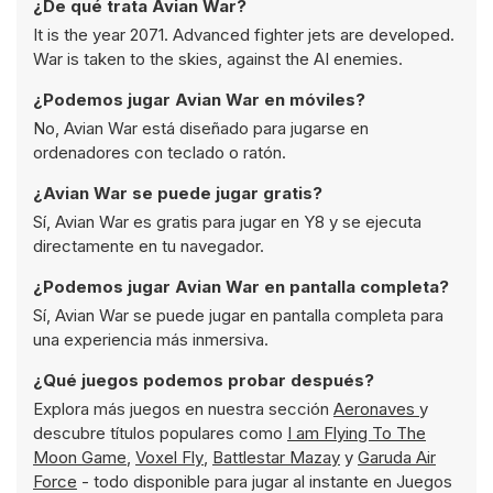
¿De qué trata Avian War?
It is the year 2071. Advanced fighter jets are developed.
War is taken to the skies, against the AI enemies.
¿Podemos jugar Avian War en móviles?
No, Avian War está diseñado para jugarse en
ordenadores con teclado o ratón.
¿Avian War se puede jugar gratis?
Sí, Avian War es gratis para jugar en Y8 y se ejecuta
directamente en tu navegador.
¿Podemos jugar Avian War en pantalla completa?
Sí, Avian War se puede jugar en pantalla completa para
una experiencia más inmersiva.
¿Qué juegos podemos probar después?
Explora más juegos en nuestra sección
Aeronaves
y
descubre títulos populares como
I am Flying To The
Moon Game
,
Voxel Fly
,
Battlestar Mazay
y
Garuda Air
Force
- todo disponible para jugar al instante en Juegos