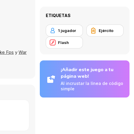
ETIQUETAS
1 jugador
Ejército
Flash
ke Fps
y
War
¡Añadir este juego a tu
página web!
Al incrustar la línea de código
simple