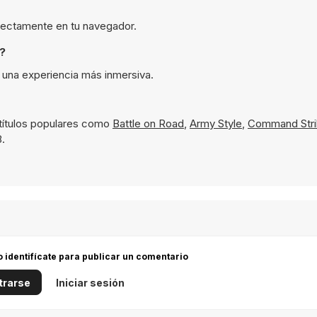
directamente en tu navegador.
?
 una experiencia más inmersiva.
títulos populares como
Battle on Road
,
Army Style
,
Command Stri
8.
 o identifícate para publicar un comentario
trarse
Iniciar sesión