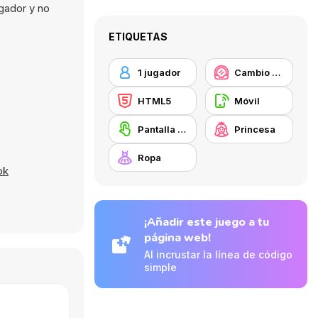
gador y no
ETIQUETAS
1 jugador
Cambio de look / Maquillaje
HTML5
Móvil
Pantalla táctil
Princesa
Ropa
ok
¡Añadir este juego a tu
página web!
Al incrustar la línea de código
simple