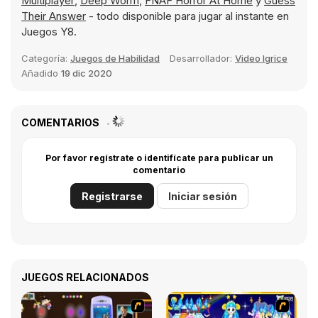
Multiplayer
,
Deep Worm
,
FNAF Horror At Home
y
Guess
Their Answer
- todo disponible para jugar al instante en
Juegos Y8.
Categoría:
Juegos de Habilidad
Desarrollador:
Video Igrice
Añadido
19 dic 2020
COMENTARIOS
Por favor regístrate o identifícate para publicar un
comentario
Registrarse
Iniciar sesión
JUEGOS RELACIONADOS