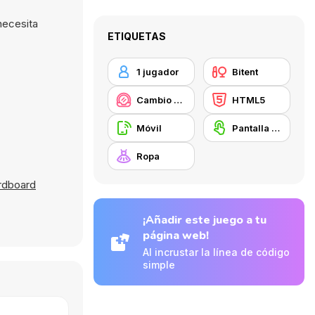
necesita
ETIQUETAS
1 jugador
Bitent
Cambio de look / Maquillaje
HTML5
Móvil
Pantalla táctil
Ropa
rdboard
¡Añadir este juego a tu
página web!
Al incrustar la línea de código
simple