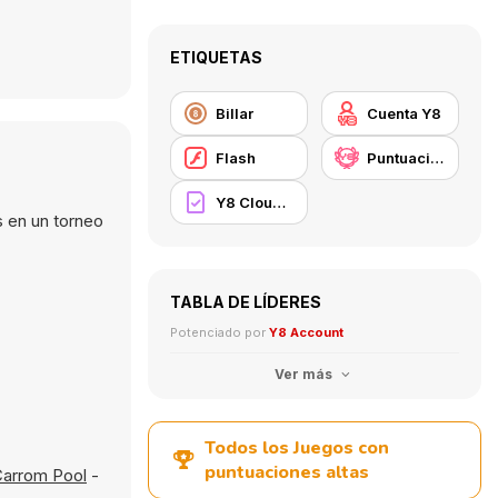
ETIQUETAS
Billar
Cuenta Y8
Flash
Puntuación Alta Y8
Y8 Cloud Save
s en un torneo
TABLA DE LÍDERES
Potenciado por
Y8 Account
Ver más
Todos los Juegos con
puntuaciones altas
arrom Pool
-