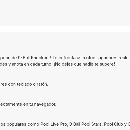
campeón de 9-Ball Knockout! Te enfrentarás a otros jugadores reale
redes y anota en cada turno. ¡No dejes que nadie te supere!
res con teclado o ratón.
directamente en tu navegador.
ulos populares como
Pool Live Pro
,
8 Ball Pool Stars
,
Pool Club
y
C