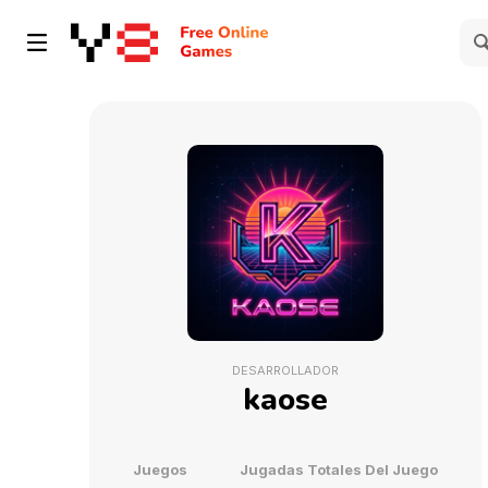
DESARROLLADOR
kaose
Juegos
Jugadas Totales Del Juego