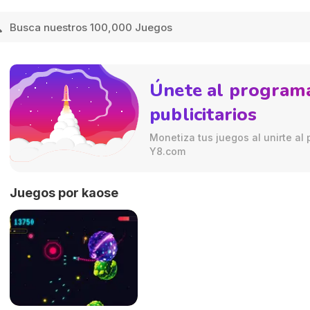
Únete al programa
publicitarios
Monetiza tus juegos al unirte al 
Y8.com
Juegos por kaose