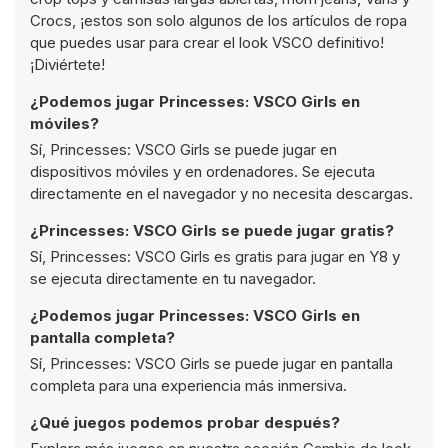
Crocs, ¡estos son solo algunos de los artículos de ropa
que puedes usar para crear el look VSCO definitivo!
¡Diviértete!
¿Podemos jugar Princesses: VSCO Girls en
móviles?
Sí, Princesses: VSCO Girls se puede jugar en
dispositivos móviles y en ordenadores. Se ejecuta
directamente en el navegador y no necesita descargas.
¿Princesses: VSCO Girls se puede jugar gratis?
Sí, Princesses: VSCO Girls es gratis para jugar en Y8 y
se ejecuta directamente en tu navegador.
¿Podemos jugar Princesses: VSCO Girls en
pantalla completa?
Sí, Princesses: VSCO Girls se puede jugar en pantalla
completa para una experiencia más inmersiva.
¿Qué juegos podemos probar después?