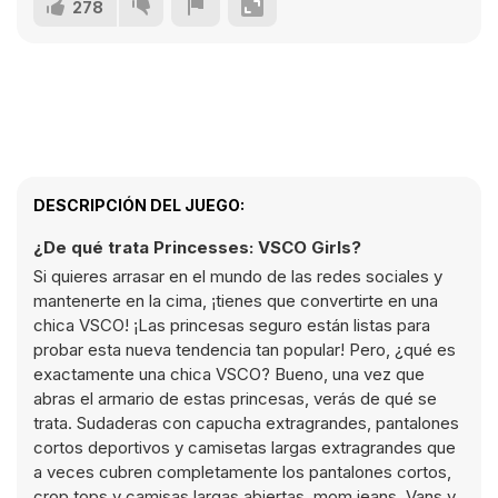
278
DESCRIPCIÓN DEL JUEGO:
¿De qué trata Princesses: VSCO Girls?
Si quieres arrasar en el mundo de las redes sociales y
mantenerte en la cima, ¡tienes que convertirte en una
chica VSCO! ¡Las princesas seguro están listas para
probar esta nueva tendencia tan popular! Pero, ¿qué es
exactamente una chica VSCO? Bueno, una vez que
abras el armario de estas princesas, verás de qué se
trata. Sudaderas con capucha extragrandes, pantalones
cortos deportivos y camisetas largas extragrandes que
a veces cubren completamente los pantalones cortos,
crop tops y camisas largas abiertas, mom jeans, Vans y