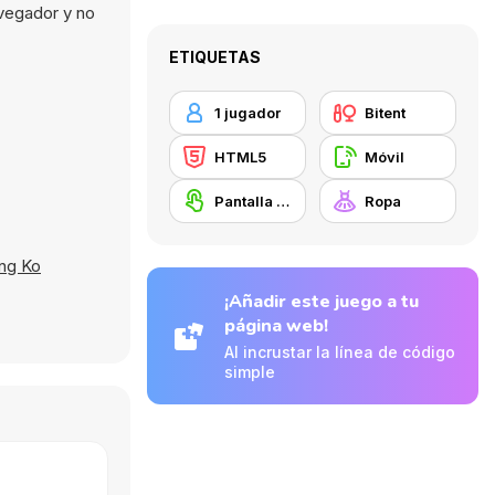
avegador y no
ETIQUETAS
1 jugador
Bitent
HTML5
Móvil
Pantalla táctil
Ropa
ng Ko
¡Añadir este juego a tu
página web!
Al incrustar la línea de código
simple