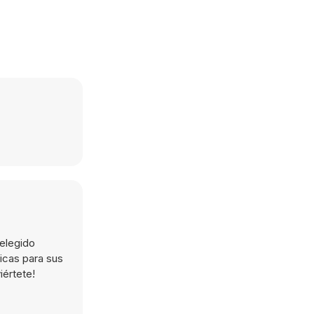
elegido
hicas para sus
iértete!