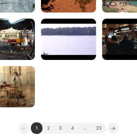
1
2
3
4
...
23