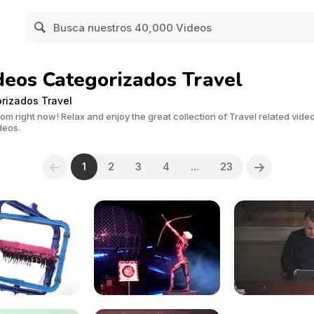
deos Categorizados Travel
rizados Travel
m right now! Relax and enjoy the great collection of Travel related vide
deos.
1
2
3
4
...
23